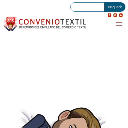
(MODELO) GASTOS IT
27 mayo 2019
|
General