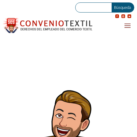
PERMISO MUDANZA
(MODELO)
07 junio 2019
|
General